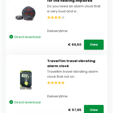
for the hearing impaired
Do you need an alarm clock that
is very loud and w...
Deliverytime
Direct leverbaar
€ 69,50
View
TravelTim travel vibrating
alarm clock
Traveltim travel vibrating alarm
clock that not on...
Deliverytime
Direct leverbaar
€ 57,95
View