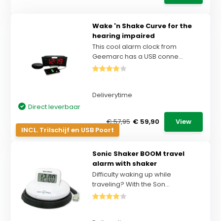
Wake 'n Shake Curve for the
hearing impaired
This cool alarm clock from
Geemarc has a USB conne...
Deliverytime
Direct leverbaar
€ 57,95
€ 59,90
View
INCL. Trilschijf en USB Poort
Sonic Shaker BOOM travel
alarm with shaker
Difficulty waking up while
traveling? With the Son...