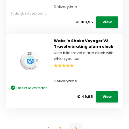
Deliverytime
Tijdelijk uitverkocht
€ 169,95
View
Wake 'n Shake Voyager V2
Travel vibrating alarm clock
Nice little travel alarm clock with
which you can ...
Deliverytime
Direct leverbaar
€ 49,95
View
1
2