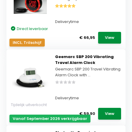
Deliverytime
Direct leverbaar
€ 66,95
View
INCL. Trilschijf
Geemarc SBP 200 Vibrating
Travel Alarm Clock
Geemarc SBP 200 Travel Vibrating
Alarm Clock with ...
Deliverytime
Tijdelijk uitverkocht
€ 59,90
View
Vanaf September 2026 verkrijgbaar