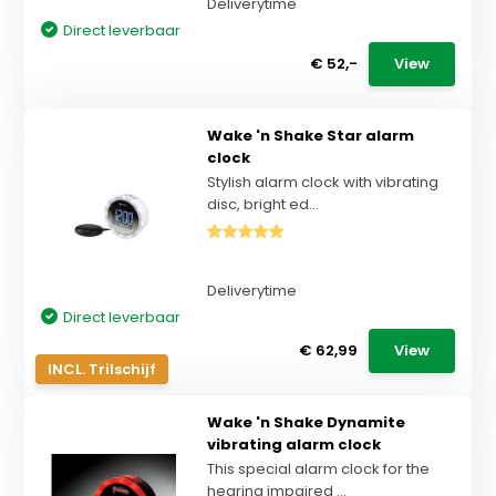
Deliverytime
Direct leverbaar
€ 52,-
View
Wake 'n Shake Star alarm
clock
Stylish alarm clock with vibrating
disc, bright ed...
Deliverytime
Direct leverbaar
€ 62,99
View
INCL. Trilschijf
Wake 'n Shake Dynamite
vibrating alarm clock
This special alarm clock for the
hearing impaired ...