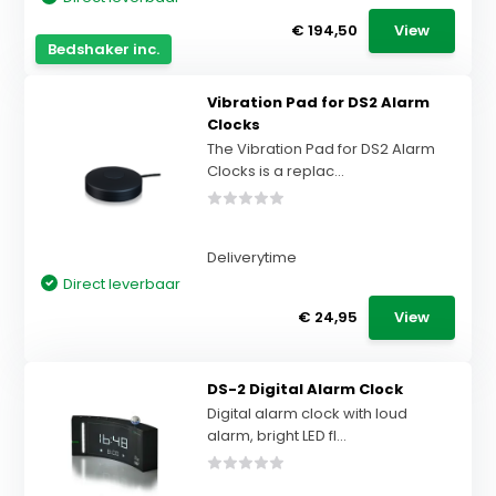
€ 194,50
View
Bedshaker inc.
Vibration Pad for DS2 Alarm
Clocks
The Vibration Pad for DS2 Alarm
Clocks is a replac...
Deliverytime
Direct leverbaar
€ 24,95
View
DS-2 Digital Alarm Clock
Digital alarm clock with loud
alarm, bright LED fl...