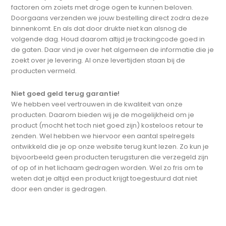
factoren om zoiets met droge ogen te kunnen beloven.
Doorgaans verzenden we jouw bestelling direct zodra deze
binnenkomt. En als dat door drukte niet kan alsnog de
volgende dag. Houd daarom altijd je trackingcode goed in
de gaten. Daar vind je over het algemeen de informatie die je
zoekt over je levering. Al onze levertijden staan bij de
producten vermeld.
Niet goed geld terug garantie!
We hebben veel vertrouwen in de kwaliteit van onze
producten. Daarom bieden wij je de mogelijkheid om je
product (mocht het toch niet goed zijn) kosteloos retour te
zenden. Wel hebben we hiervoor een aantal spelregels
ontwikkeld die je op onze website terug kunt lezen. Zo kun je
bijvoorbeeld geen producten terugsturen die verzegeld zijn
of op of in het lichaam gedragen worden. Wel zo fris om te
weten dat je altijd een product krijgt toegestuurd dat niet
door een ander is gedragen.