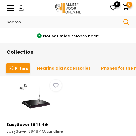
0
0
Not satisfied?
Money back!
Collection
Hearing aid Accessories
Phones for the 
Filters
EasySaver 8848 4G
EasySaver 8848 4G: Landline