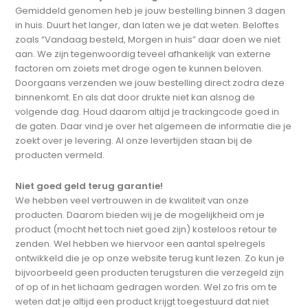
Gemiddeld genomen heb je jouw bestelling binnen 3 dagen
in huis. Duurt het langer, dan laten we je dat weten. Beloftes
zoals “Vandaag besteld, Morgen in huis” daar doen we niet
aan. We zijn tegenwoordig teveel afhankelijk van externe
factoren om zoiets met droge ogen te kunnen beloven.
Doorgaans verzenden we jouw bestelling direct zodra deze
binnenkomt. En als dat door drukte niet kan alsnog de
volgende dag. Houd daarom altijd je trackingcode goed in
de gaten. Daar vind je over het algemeen de informatie die je
zoekt over je levering. Al onze levertijden staan bij de
producten vermeld.
Niet goed geld terug garantie!
We hebben veel vertrouwen in de kwaliteit van onze
producten. Daarom bieden wij je de mogelijkheid om je
product (mocht het toch niet goed zijn) kosteloos retour te
zenden. Wel hebben we hiervoor een aantal spelregels
ontwikkeld die je op onze website terug kunt lezen. Zo kun je
bijvoorbeeld geen producten terugsturen die verzegeld zijn
of op of in het lichaam gedragen worden. Wel zo fris om te
weten dat je altijd een product krijgt toegestuurd dat niet