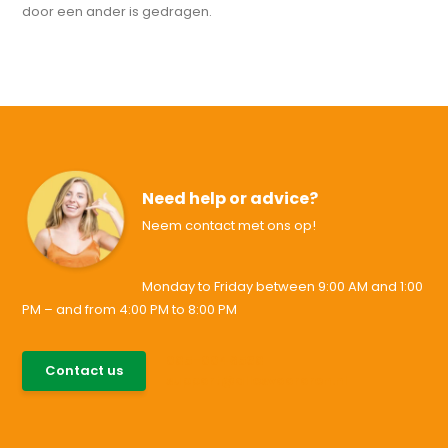
door een ander is gedragen.
Need help or advice?
Neem contact met ons op!
Monday to Friday between 9:00 AM and 1:00
PM – and from 4:00 PM to 8:00 PM
085-0046538
Contact us
support@allesvoororen.nl