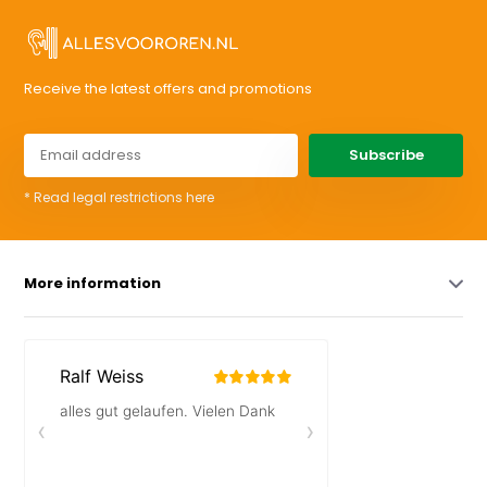
Receive the latest offers and promotions
Subscribe
* Read legal restrictions here
More information