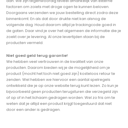
aan. We zijn tegenwoordig teveel afhankelijk van externe
factoren om zoiets met droge ogen te kunnen beloven.
Doorgaans verzenden we jouw bestelling direct zodra deze
binnenkomt. En als dat door drukte niet kan alsnog de
volgende dag. Houd daarom altijd je trackingcode goed in
de gaten. Daar vind je over het algemeen de informatie die je
zoekt over je levering. Al onze levertijden staan bij de
producten vermeld.
Niet goed geld terug garantie!
We hebben veel vertrouwen in de kwaliteit van onze
producten. Daarom bieden wij je de mogelijkheid om je
product (mocht het toch niet goed zijn) kosteloos retour te
zenden. Wel hebben we hiervoor een aantal spelregels
ontwikkeld die je op onze website terug kunt lezen. Zo kun je
bijvoorbeeld geen producten terugsturen die verzegeld zijn
of op of in het lichaam gedragen worden. Wel zo fris om te
weten dat je altijd een product krijgt toegestuurd dat niet
door een ander is gedragen.