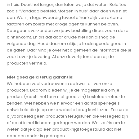
in huis. Duurt het langer, dan laten we je dat weten. Beloftes
zoals “Vandaag besteld, Morgen in huis” daar doen we niet
aan. We zijn tegenwoordig teveel afhankelijk van externe
factoren om zoiets met droge ogen te kunnen beloven.
Doorgaans verzenden we jouw bestelling direct zodra deze
binnenkomt. En als dat door drukte niet kan alsnog de
volgende dag. Houd daarom altijd je trackingcode goed in
de gaten. Daar vind je over het algemeen de informatie die je
zoekt over je levering. Al onze levertijden staan bij de
producten vermeld.
Niet goed geld terug garantie!
We hebben veel vertrouwen in de kwaliteit van onze
producten. Daarom bieden wij je de mogelijkheid om je
product (mocht het toch niet goed zijn) kosteloos retour te
zenden. Wel hebben we hiervoor een aantal spelregels
ontwikkeld die je op onze website terug kunt lezen. Zo kun je
bijvoorbeeld geen producten terugsturen die verzegeld zijn
of op of in het lichaam gedragen worden. Wel zo fris om te
weten dat je altijd een product krijgt toegestuurd dat niet
door een ander is gedragen.