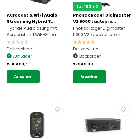
tot 100m2
Auracast & WiFi Audio
Phonak Roger Digimaster
Streaming Hybrid S...
V2 5000 Lautspre...
Hybride Audiolösung mit
Phonak Roger Digimaster
Auracast und WiFi-Strea...
5000 V2 Speaker ist ein ...
Deliverytime
Deliverytime
Auf Lager
Backorder
€ 4.499,-
€ 949,90
Ansehen
Ansehen