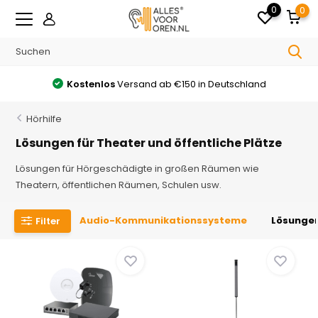
0
0
Kostenlos
Versand ab €150 in Deutschland
Hörhilfe
Lösungen für Theater und öffentliche Plätze
Lösungen für Hörgeschädigte in großen Räumen wie
Theatern, öffentlichen Räumen, Schulen usw.
Audio-Kommunikationssysteme
Lösungen 
Filter