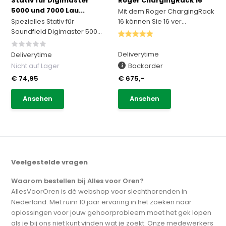
Stativ für Digimaster
Roger ChargingRack 16
5000 und 7000 Lau...
Mit dem Roger ChargingRack
Spezielles Stativ für
16 können Sie 16 ver...
Soundfield Digimaster 500...
Deliverytime
Deliverytime
Nicht auf Lager
Backorder
€ 74,95
€ 675,-
Ansehen
Ansehen
Veelgestelde vragen
Waarom bestellen bij Alles voor Oren?
AllesVoorOren is dé webshop voor slechthorenden in
Nederland. Met ruim 10 jaar ervaring in het zoeken naar
oplossingen voor jouw gehoorprobleem moet het gek lopen
als je bij ons niet kunt vinden wat je zoekt. Onze medewerkers