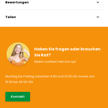
Bewertungen
Teilen
Haben Sie fragen oder brauchen
Sie Rat?
Neem contact met ons op!
Montag bis Freitag zwischen 9:00 und 13:00 Uhr sowie von
16:00 bis 20:00 Uhr
085-0046538
Kontakt
support@allesvoororen.nl