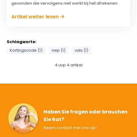
gevonden die vervolgens niet werkt bij het afrekenen.
Artikel weiter lesen
Schlagworte:
Kortingscode (1)
nep (1)
vals (1)
4
uvp
4
artikel
Haben Sie fragen oder brauchen
Sie Rat?
Neem contact met ons op!