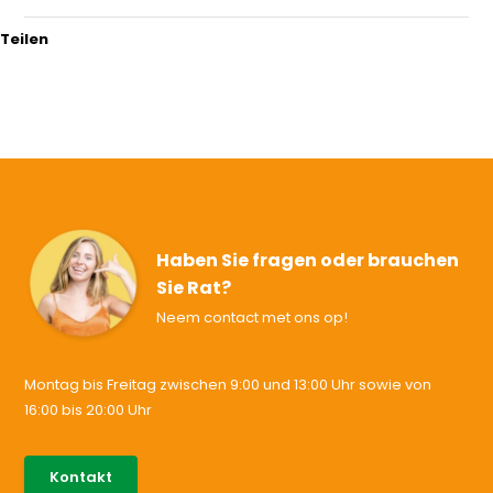
Teilen
Haben Sie fragen oder brauchen
Sie Rat?
Neem contact met ons op!
Montag bis Freitag zwischen 9:00 und 13:00 Uhr sowie von
16:00 bis 20:00 Uhr
085-0046538
Kontakt
support@allesvoororen.nl