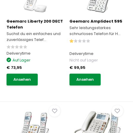
Geemarc Liberty 200 DECT
Geemarc Amplidect 595
Telefon
Sehr leistungsstarkes
Suchst du ein einfaches und
schnurloses Telefon für H...
zuverlässiges Telef...
Deliverytime
Deliverytime
Auf Lager
Nicht auf Lager
€ 73,95
€ 99,95
Ansehen
Ansehen