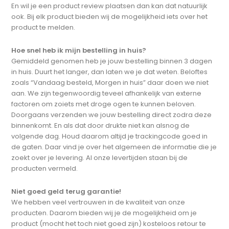
En wil je een product review plaatsen dan kan dat natuurlijk
ook. Bij elk product bieden wij de mogelijkheid iets over het
product te melden.
Hoe snel heb ik mijn bestelling in huis?
Gemiddeld genomen heb je jouw bestelling binnen 3 dagen
in huis. Duurt het langer, dan laten we je dat weten. Beloftes
zoals “Vandaag besteld, Morgen in huis” daar doen we niet
aan. We zijn tegenwoordig teveel afhankelijk van externe
factoren om zoiets met droge ogen te kunnen beloven.
Doorgaans verzenden we jouw bestelling direct zodra deze
binnenkomt. En als dat door drukte niet kan alsnog de
volgende dag. Houd daarom altijd je trackingcode goed in
de gaten. Daar vind je over het algemeen de informatie die je
zoekt over je levering. Al onze levertijden staan bij de
producten vermeld.
Niet goed geld terug garantie!
We hebben veel vertrouwen in de kwaliteit van onze
producten. Daarom bieden wij je de mogelijkheid om je
product (mocht het toch niet goed zijn) kosteloos retour te