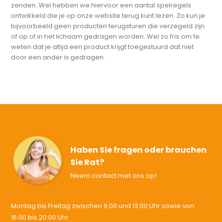
zenden. Wel hebben we hiervoor een aantal spelregels
ontwikkeld die je op onze website terug kunt lezen. Zo kun je
bijvoorbeeld geen producten terugsturen die verzegeld zijn
of op of in het lichaam gedragen worden. Wel zo fris om te
weten dat je altijd een product krijgt toegestuurd dat niet
door een ander is gedragen.
Haben Sie fragen oder brauchen
Sie Rat?
Neem contact met ons op!
Montag bis Freitag zwischen 9:00 und 13:00 Uhr sowie von
16:00 bis 20:00 Uhr