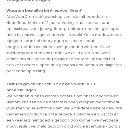
Waarom bestellen bij Alles voor Oren?
AllesVoorOren is dé webshop voor slechthorenden in
Nederland. Met ruim 10 jaar ervaring in het zoeken naar
oplossingen voor jouw gehoorprobleem moet het gek lopen
als je bij ons niet kunt vinden wat je zoekt. Onze medewerkers
zijn getraind in het doorvragen en zoeken naar
mogelijkheden die elders niet gevonden worden. Onze
klanten waarderen ons omdat we altijd alles in het werk
stellen om hun bestelling op tijd te bezorgen en mocht het
een keer anders lopen dan gewenst dan bieden wij altijd een
passende oplossing.
Klanten geven ons een 9.2 op basis van 16.791
beoordelingen
We nodigen al onze klanten actief uit om ons te beoordelen.
Niet om ons zelf op de borst te kunnen kloppen maar omdat
jouw mening er écht toe doet. We waarderen elke review. We
vernemen graag hoe onze service is bevallen en juist als er
een keer iets niet goed is gegaan dan kunnen we met deze
input verder, vermeld daarom altijd wat je eventuele klacht is.