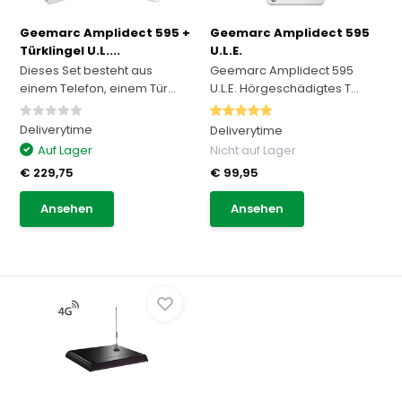
Geemarc Amplidect 595 +
Geemarc Amplidect 595
Türklingel U.L....
U.L.E.
Dieses Set besteht aus
Geemarc Amplidect 595
einem Telefon, einem Tür...
U.L.E. Hörgeschädigtes T...
Deliverytime
Deliverytime
Auf Lager
Nicht auf Lager
€ 229,75
€ 99,95
Ansehen
Ansehen