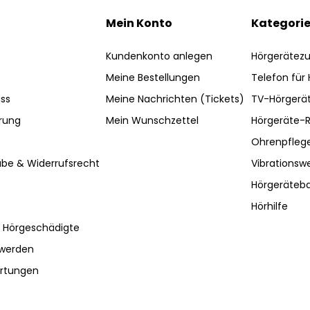
Mein Konto
Kategori
Kundenkonto anlegen
Hörgerätez
Meine Bestellungen
Telefon für
ss
Meine Nachrichten (Tickets)
TV-Hörgerä
rung
Mein Wunschzettel
Hörgeräte-R
Ohrenpfleg
be & Widerrufsrecht
Vibrationsw
Hörgeräteba
Hörhilfe
r Hörgeschädigte
hwerden
ertungen