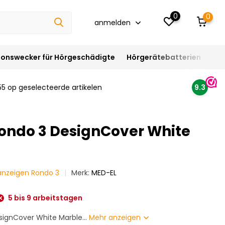
0
0
anmelden
ionswecker für Hörgeschädigte
Hörgerätebatterien
Hör
55 op geselecteerde artikelen
9.3
ondo 3 DesignCover White
 anzeigen Rondo 3
Merk:
MED-EL
5 bis 9 arbeitstagen
ignCover White Marble...
Mehr anzeigen