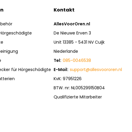
en
Kontakt
ubehör
AllesVoorOren.nl
 Hörgeschädigte
De Nieuwe Erven 3
te
Unit 13385 - 5431 NV Cuijk
einigung
Niederlande
e
Tel:
085-0046538
ecker für Hörgeschädigte
E-Mail:
support@allesvoororen.nl
tterien
KvK: 97951226
BTW. nr: NL005299150B04
Qualifizierte Mitarbeiter