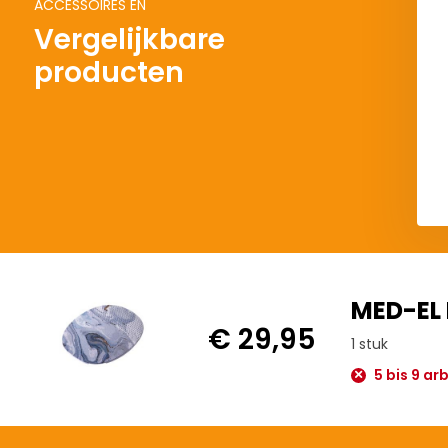
ACCESSOIRES EN
Vergelijkbare
producten
Del
MED-EL 
€ 29,95
1 stuk
5 bis 9 ar