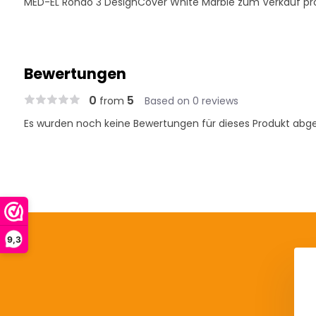
MED-EL Rondo 3 DesignCover White Marble zum Verkauf pro
Bewertungen
0
5
from
Based on 0 reviews
Es wurden noch keine Bewertungen für dieses Produkt abg
9,3