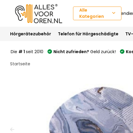
Alle
Kundendie
Kategorien
Hörgerätezubehör
Telefon für Hörgeschädigte
TV-
Die
# 1
seit 2010
Nicht zufrieden?
Geld zurück!
Ko
Startseite