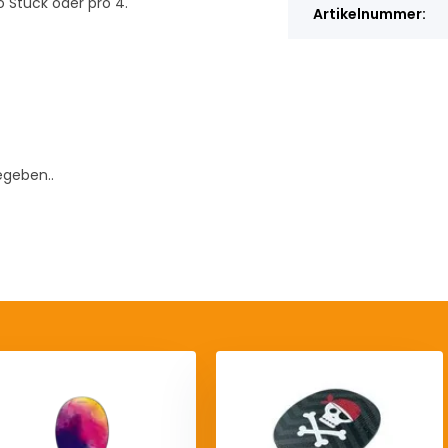
 Stück oder pro 4.
Artikelnummer:
egeben..