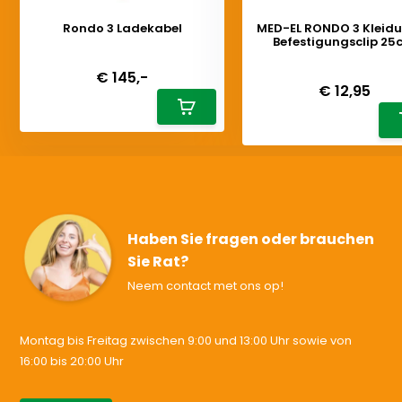
Rondo 3 Ladekabel
MED-EL RONDO 3 Kleid
Befestigungsclip 2
Deliverytime
Deliverytime
€ 145,-
€ 12,95
Haben Sie fragen oder brauchen
Sie Rat?
Neem contact met ons op!
Montag bis Freitag zwischen 9:00 und 13:00 Uhr sowie von
16:00 bis 20:00 Uhr