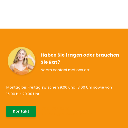
Haben Sie fragen oder brauchen
Sie Rat?
Neem contact met ons op!
Montag bis Freitag zwischen 9:00 und 13:00 Uhr sowie von
16:00 bis 20:00 Uhr
085-0046538
Kontakt
support@allesvoororen.nl