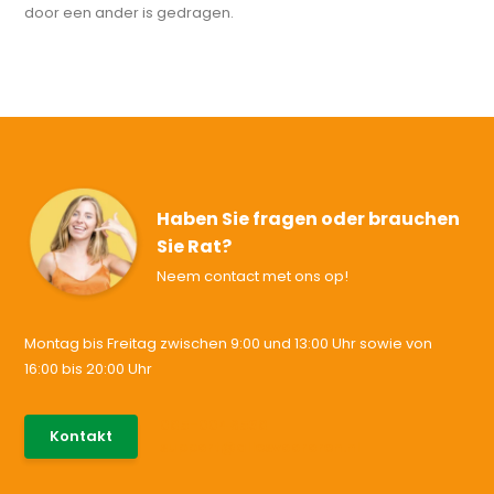
door een ander is gedragen.
Haben Sie fragen oder brauchen
Sie Rat?
Neem contact met ons op!
Montag bis Freitag zwischen 9:00 und 13:00 Uhr sowie von
16:00 bis 20:00 Uhr
085-0046538
Kontakt
support@allesvoororen.nl