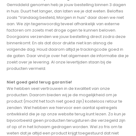
Gemiddeld genomen heb je jouw bestelling binnen 3 dagen
in huis. Duurt het langer, dan laten we je dat weten. Beloftes
zoals “Vandaag besteld, Morgen in huis” daar doen we niet
aan. We zijn tegenwoordig teveel afhankelijk van externe
factoren om zoiets met droge ogen te kunnen beloven.
Doorgaans verzenden we jouw bestelling direct zodra deze
binnenkomt. En als dat door drukte niet kan alsnog de
volgende dag. Houd daarom altijd je trackingcode goed in
de gaten. Daar vind je over het algemeen de informatie die je
zoekt over je levering. Al onze levertijden staan bij de
producten vermeld.
Niet goed geld terug garantie!
We hebben veel vertrouwen in de kwaliteit van onze
producten. Daarom bieden wij je de mogelijkheid om je
product (mocht het toch niet goed zijn) kosteloos retour te
zenden. Wel hebben we hiervoor een aantal spelregels
ontwikkeld die je op onze website terug kunt lezen. Zo kun je
bijvoorbeeld geen producten terugsturen die verzegeld zijn
of op of in het lichaam gedragen worden. Wel zo fris om te
weten dat je altijd een product krijgt toegestuurd dat niet