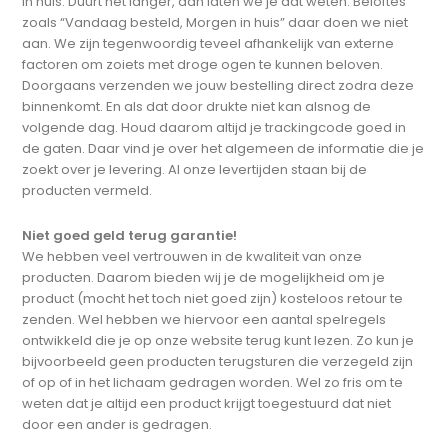
in huis. Duurt het langer, dan laten we je dat weten. Beloftes
zoals “Vandaag besteld, Morgen in huis” daar doen we niet
aan. We zijn tegenwoordig teveel afhankelijk van externe
factoren om zoiets met droge ogen te kunnen beloven.
Doorgaans verzenden we jouw bestelling direct zodra deze
binnenkomt. En als dat door drukte niet kan alsnog de
volgende dag. Houd daarom altijd je trackingcode goed in
de gaten. Daar vind je over het algemeen de informatie die je
zoekt over je levering. Al onze levertijden staan bij de
producten vermeld.
Niet goed geld terug garantie!
We hebben veel vertrouwen in de kwaliteit van onze
producten. Daarom bieden wij je de mogelijkheid om je
product (mocht het toch niet goed zijn) kosteloos retour te
zenden. Wel hebben we hiervoor een aantal spelregels
ontwikkeld die je op onze website terug kunt lezen. Zo kun je
bijvoorbeeld geen producten terugsturen die verzegeld zijn
of op of in het lichaam gedragen worden. Wel zo fris om te
weten dat je altijd een product krijgt toegestuurd dat niet
door een ander is gedragen.