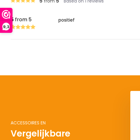
5
5
from
Based on 1 reviews
5
from 5
positief
9,3
ACCESSOIRES EN
Vergelijkbare