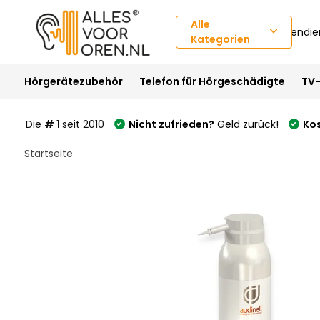
Alle
Kundendie
Kategorien
Hörgerätezubehör
Telefon für Hörgeschädigte
TV-
Die
# 1
seit 2010
Nicht zufrieden?
Geld zurück!
Ko
Startseite