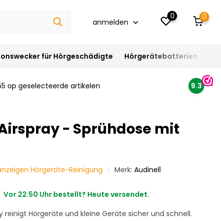
0
0
anmelden
ionswecker für Hörgeschädigte
Hörgerätebatterien
Hör
55 op geselecteerde artikelen
9.3
 Airspray - Sprühdose mit
 anzeigen Hörgeräte-Reinigung
Merk:
Audinell
Vor 22:50 Uhr bestellt? Heute versendet.
ay reinigt Hörgeräte und kleine Geräte sicher und schnell.