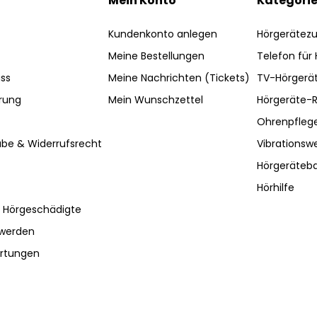
Mein Konto
Kategori
Kundenkonto anlegen
Hörgerätez
Meine Bestellungen
Telefon für
ss
Meine Nachrichten (Tickets)
TV-Hörgerä
rung
Mein Wunschzettel
Hörgeräte-R
Ohrenpfleg
be & Widerrufsrecht
Vibrationsw
Hörgeräteba
Hörhilfe
r Hörgeschädigte
hwerden
ertungen