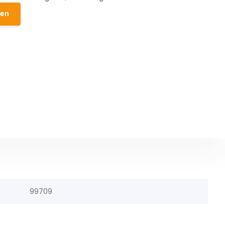
den
99709