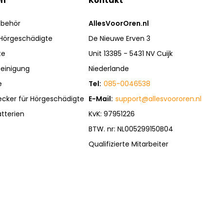
en
Kontakt
ubehör
AllesVoorOren.nl
 Hörgeschädigte
De Nieuwe Erven 3
te
Unit 13385 - 5431 NV Cuijk
einigung
Niederlande
e
Tel:
085-0046538
ecker für Hörgeschädigte
E-Mail:
support@allesvoororen.nl
tterien
KvK: 97951226
BTW. nr: NL005299150B04
Qualifizierte Mitarbeiter