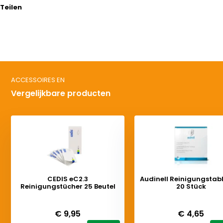
Teilen
ACCESSOIRES EN
Vergelijkbare producten
CEDIS eC2.3
Audinell Reinigungstab
Reinigungstücher 25 Beutel
20 Stück
Deliverytime
Deliverytime
€ 9,95
€ 4,65