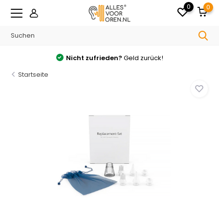
0
0
ufrieden?
Geld zurück!
Kostenlos
Versand
Startseite