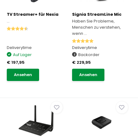
TV Streamer+ für Nexia
Signia StreamLine Mic
...
Haben Sie Probleme,
Menschen zu verstehen,
wenn ...
Deliverytime
Deliverytime
Auf Lager
Backorder
€ 197,95
€ 229,95
Ansehen
Ansehen