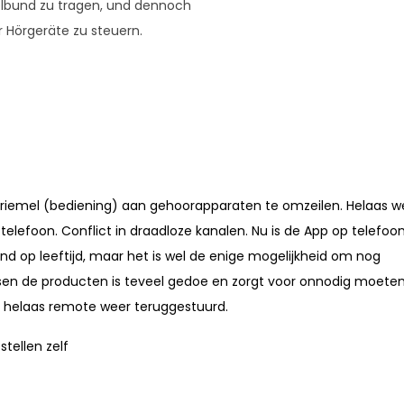
elbund zu tragen, und dennoch
r Hörgeräte zu steuern.
riemel (bediening) aan gehoorapparaten te omzeilen. Helaas w
lefoon. Conflict in draadloze kanalen. Nu is de App op telefoo
and op leeftijd, maar het is wel de enige mogelijkheid om nog
ssen de producten is teveel gedoe en zorgt voor onnodig moete
s helaas remote weer teruggestuurd.
tellen zelf