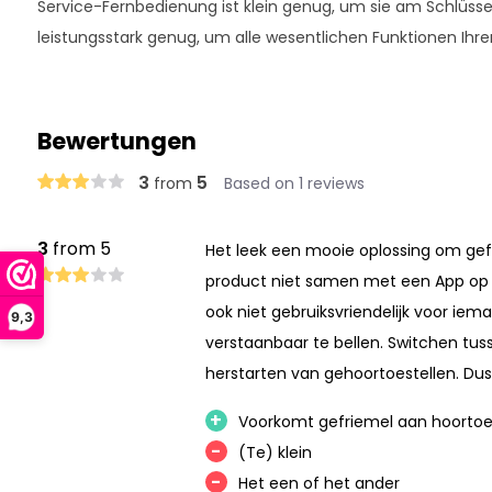
Service-Fernbedienung ist klein genug, um sie am Schlüss
leistungsstark genug, um alle wesentlichen Funktionen Ihre
Bewertungen
3
5
from
Based on 1 reviews
3
from 5
Het leek een mooie oplossing om gef
product niet samen met een App op te
ook niet gebruiksvriendelijk voor iem
9,3
verstaanbaar te bellen. Switchen tu
herstarten van gehoortoestellen. Du
+
Voorkomt gefriemel aan hoortoes
-
(Te) klein
-
Het een of het ander