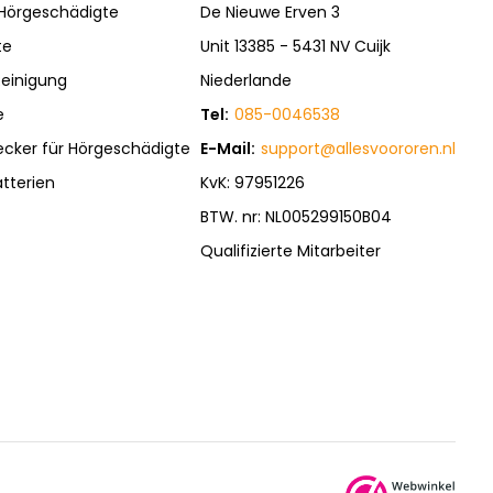
 Hörgeschädigte
De Nieuwe Erven 3
te
Unit 13385 - 5431 NV Cuijk
einigung
Niederlande
e
Tel:
085-0046538
ecker für Hörgeschädigte
E-Mail:
support@allesvoororen.nl
tterien
KvK: 97951226
BTW. nr: NL005299150B04
Qualifizierte Mitarbeiter