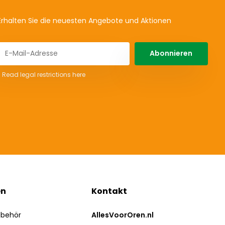
Erhalten Sie die neuesten Angebote und Aktionen
Abonnieren
* Read legal restrictions here
en
Kontakt
ubehör
AllesVoorOren.nl