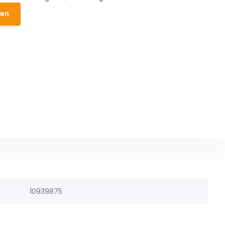
den
10939875