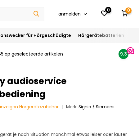
0
0
anmelden
ionswecker für Hörgeschädigte
Hörgerätebatterien
Hör
55 op geselecteerde artikelen
9.3
y audioservice
bediening
 anzeigen Hörgerätezubehör
Merk:
Signia / Siemens
rgerät je nach Situation manchmal etwas leiser oder lauter