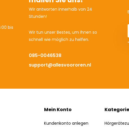
Wir antworten innerhalb von 24
Stunden!
:00 bis
Wir tun unser Bestes, um Ihnen so
schnell wie möglich zu helfen.
085-0046538
support@allesvoororen.nl
Mein Konto
Kategori
Kundenkonto anlegen
Hörgerätez