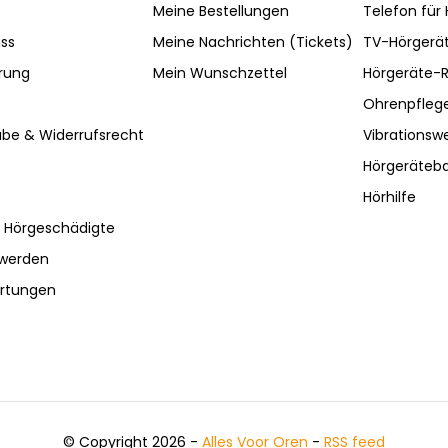
Meine Bestellungen
Telefon für
ss
Meine Nachrichten (Tickets)
TV-Hörgerä
rung
Mein Wunschzettel
Hörgeräte-R
Ohrenpfleg
be & Widerrufsrecht
Vibrationsw
Hörgeräteba
Hörhilfe
r Hörgeschädigte
hwerden
ertungen
© Copyright 2026 -
Alles Voor Oren
-
RSS feed