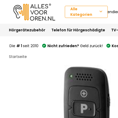
Alle
Kundendie
Kategorien
Hörgerätezubehör
Telefon für Hörgeschädigte
TV-
Die
# 1
seit 2010
Nicht zufrieden?
Geld zurück!
Ko
Startseite