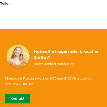
Teilen
Haben Sie fragen oder brauchen
Sie Rat?
Neem contact met ons op!
Montag bis Freitag zwischen 9:00 und 13:00 Uhr sowie von
16:00 bis 20:00 Uhr
085-0046538
Kontakt
support@allesvoororen.nl