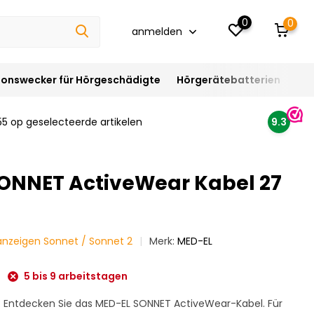
0
0
anmelden
ionswecker für Hörgeschädigte
Hörgerätebatterien
Hör
55 op geselecteerde artikelen
9.3
ONNET ActiveWear Kabel 27
 anzeigen Sonnet / Sonnet 2
Merk:
MED-EL
5 bis 9 arbeitstagen
 Entdecken Sie das MED-EL SONNET ActiveWear-Kabel. Für