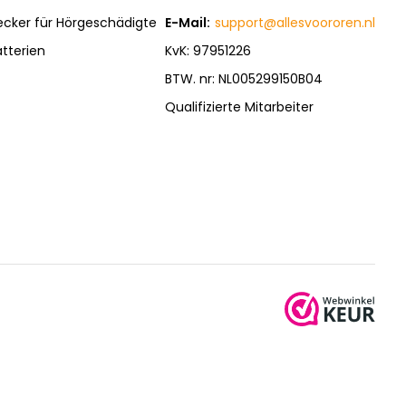
ecker für Hörgeschädigte
E-Mail:
support@allesvoororen.nl
tterien
KvK: 97951226
BTW. nr: NL005299150B04
Qualifizierte Mitarbeiter