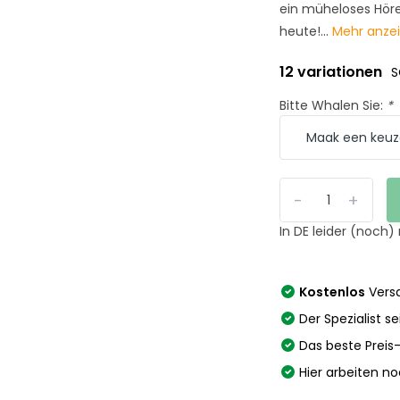
ein müheloses Hörerl
heute!...
Mehr anze
12 variationen
S
Bitte Whalen Sie:
*
-
+
In DE leider (noch)
Kostenlos
Versa
Der Spezialist se
Das beste Preis
Hier arbeiten n