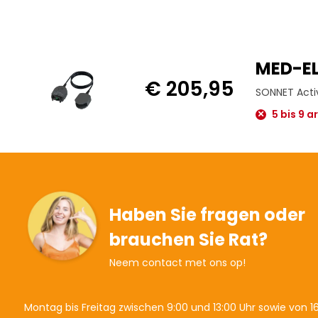
MED-EL
€ 205,95
SONNET Acti
5 bis 9 
Haben Sie fragen oder
brauchen Sie Rat?
Neem contact met ons op!
Montag bis Freitag zwischen 9:00 und 13:00 Uhr sowie von 16