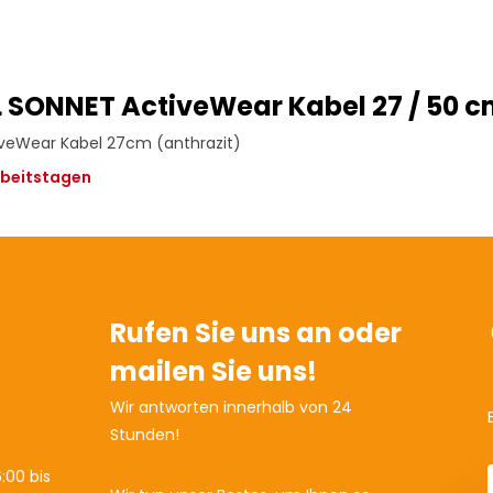
 SONNET ActiveWear Kabel 27 / 50 
veWear Kabel 27cm (anthrazit)
arbeitstagen
Rufen Sie uns an oder
mailen Sie uns!
Wir antworten innerhalb von 24
Stunden!
:00 bis