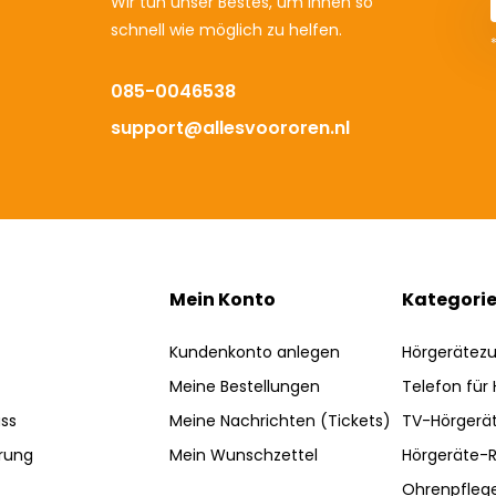
Wir tun unser Bestes, um Ihnen so
schnell wie möglich zu helfen.
085-0046538
support@allesvoororen.nl
Mein Konto
Kategori
Kundenkonto anlegen
Hörgerätez
Meine Bestellungen
Telefon für
ss
Meine Nachrichten (Tickets)
TV-Hörgerä
rung
Mein Wunschzettel
Hörgeräte-R
Ohrenpfleg