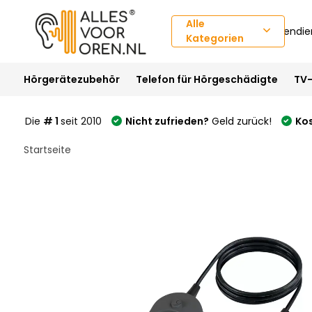
Alle
Kundendie
Kategorien
Hörgerätezubehör
Telefon für Hörgeschädigte
TV-
Die
# 1
seit 2010
Nicht zufrieden?
Geld zurück!
Ko
Startseite