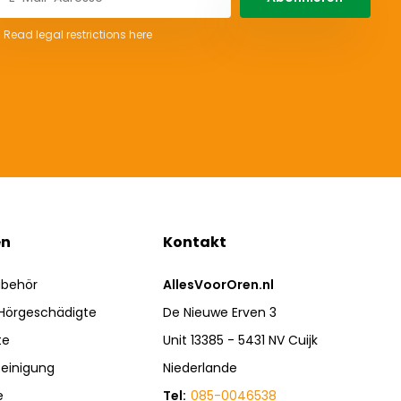
* Read legal restrictions here
en
Kontakt
ubehör
AllesVoorOren.nl
 Hörgeschädigte
De Nieuwe Erven 3
te
Unit 13385 - 5431 NV Cuijk
einigung
Niederlande
e
Tel:
085-0046538