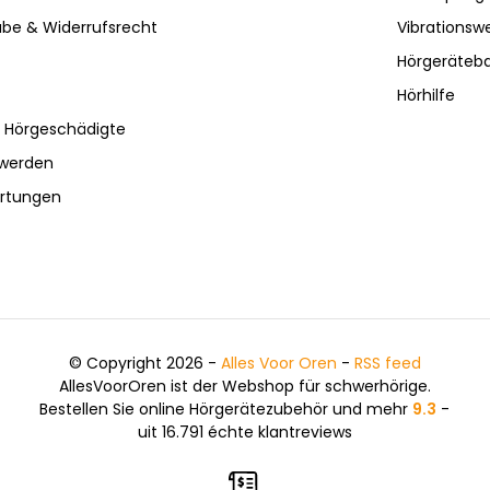
be & Widerrufsrecht
Vibrationsw
Hörgeräteba
Hörhilfe
r Hörgeschädigte
hwerden
ertungen
© Copyright 2026 -
Alles Voor Oren
-
RSS feed
AllesVoorOren ist der Webshop für schwerhörige.
Bestellen Sie online Hörgerätezubehör und mehr
9.3
-
uit 16.791 échte klantreviews