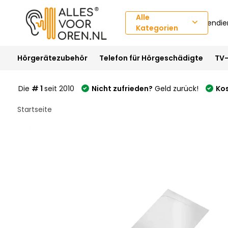
Alle
Kundendie
Kategorien
Hörgerätezubehör
Telefon für Hörgeschädigte
TV-
Die
# 1
seit 2010
Nicht zufrieden?
Geld zurück!
Ko
Startseite