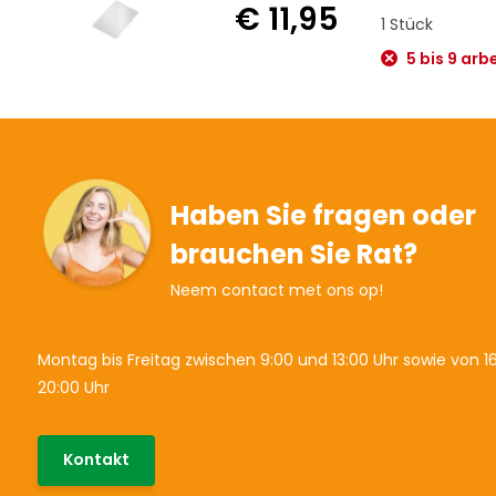
€ 11,95
1 Stück
5 bis 9 arb
Haben Sie fragen oder
brauchen Sie Rat?
Neem contact met ons op!
Montag bis Freitag zwischen 9:00 und 13:00 Uhr sowie von 16
20:00 Uhr
Kontakt