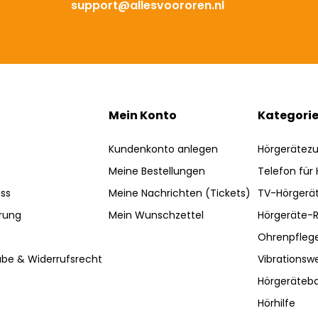
support@allesvoororen.nl
Mein Konto
Kategori
Kundenkonto anlegen
Hörgerätez
Meine Bestellungen
Telefon für
ss
Meine Nachrichten (Tickets)
TV-Hörgerä
rung
Mein Wunschzettel
Hörgeräte-R
Ohrenpfleg
be & Widerrufsrecht
Vibrationsw
Hörgeräteba
Hörhilfe