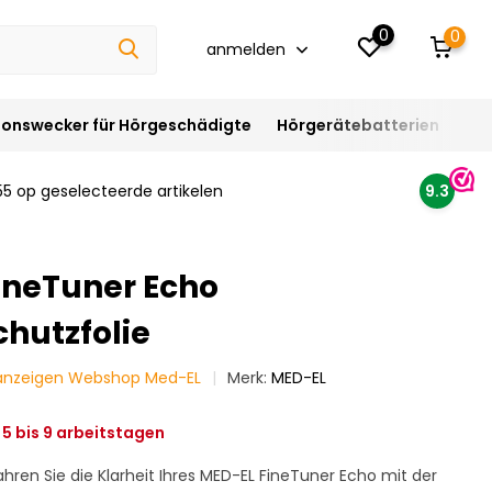
0
0
anmelden
ionswecker für Hörgeschädigte
Hörgerätebatterien
Hör
55 op geselecteerde artikelen
9.3
ineTuner Echo
chutzfolie
 anzeigen Webshop Med-EL
Merk:
MED-EL
5 bis 9 arbeitstagen
ren Sie die Klarheit Ihres MED-EL FineTuner Echo mit der