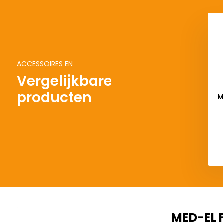
ACCESSOIRES EN
Vergelijkbare
producten
M
D
MED-EL F