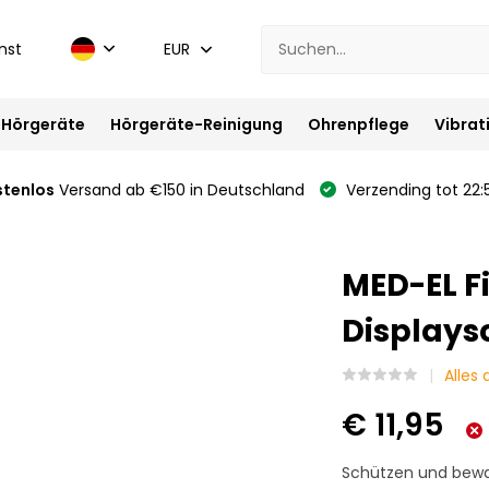
nst
EUR
Hörgeräte
Hörgeräte-Reinigung
Ohrenpflege
Vibrat
stenlos
Versand ab €150 in Deutschland
Verzending tot 22:
MED-EL F
Displays
Alles
€ 11,95
Schützen und bewah