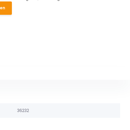
den
36232