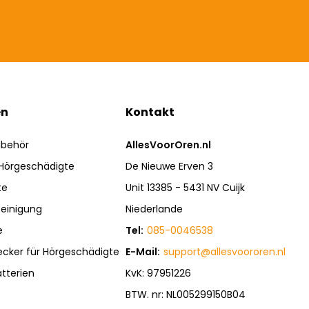
en
Kontakt
ubehör
AllesVoorOren.nl
 Hörgeschädigte
De Nieuwe Erven 3
te
Unit 13385 - 5431 NV Cuijk
einigung
Niederlande
e
Tel:
085-0046538
ecker für Hörgeschädigte
E-Mail:
support@allesvoororen.nl
tterien
KvK: 97951226
BTW. nr: NL005299150B04