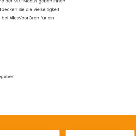
n und der MIX-Modus geben Ihnen
tdecken Sie die Vielseitigkeit
bei AllesVoorOren für ein
egeben..