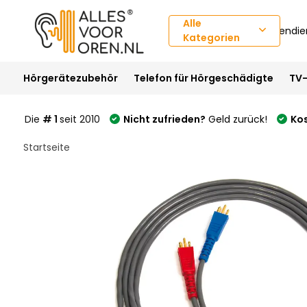
Alle
Kundendie
Kategorien
Hörgerätezubehör
Telefon für Hörgeschädigte
TV-
Die
# 1
seit 2010
Nicht zufrieden?
Geld zurück!
Ko
Startseite