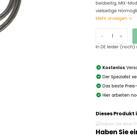
beidseitig, MIX-Mod
vielseitige Hörmögli
Mehr anzeigen
-
+
In DE leider (noch)
Kostenlos
Versa
Der Spezialist se
Das beste Preis
Hier arbeiten n
Dieses Produkt 
Haben Sie e