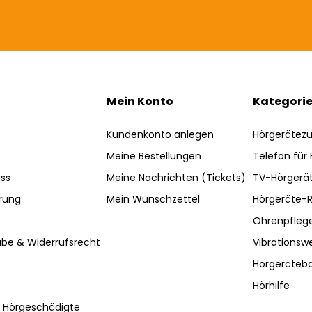
Mein Konto
Kategori
Kundenkonto anlegen
Hörgerätez
Meine Bestellungen
Telefon für
ss
Meine Nachrichten (Tickets)
TV-Hörgerä
rung
Mein Wunschzettel
Hörgeräte-R
Ohrenpfleg
be & Widerrufsrecht
Vibrationsw
Hörgeräteba
Hörhilfe
r Hörgeschädigte