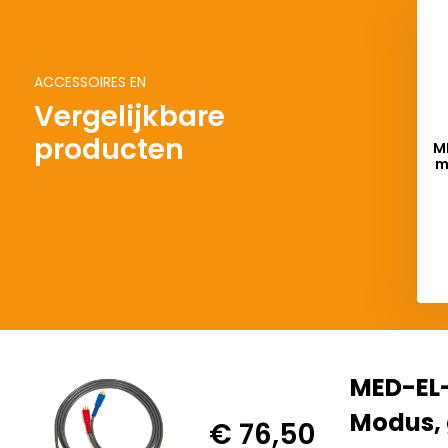
ACCESSOIRES EN
Vergelijkbare
producten
M
m
Del
MED-EL-
Modus, 
€ 76,50