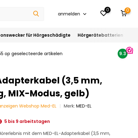
0
0
anmelden
ionswecker für Hörgeschädigte
Hörgerätebatterien
Hör
55 op geselecteerde artikelen
9.3
dapterkabel (3,5 mm,
ig, MIX-Modus, gelb)
 anzeigen Webshop Med-EL
Merk:
MED-EL
5 bis 9 arbeitstagen
 Hörerlebnis mit dem MED-EL-Adapterkabel (3,5 mm,