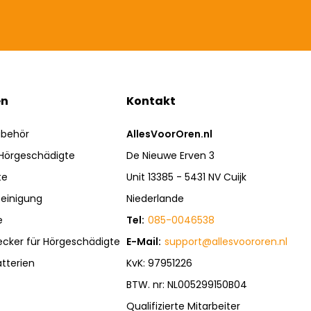
en
Kontakt
ubehör
AllesVoorOren.nl
 Hörgeschädigte
De Nieuwe Erven 3
te
Unit 13385 - 5431 NV Cuijk
einigung
Niederlande
e
Tel:
085-0046538
ecker für Hörgeschädigte
E-Mail:
support@allesvoororen.nl
tterien
KvK: 97951226
BTW. nr: NL005299150B04
Qualifizierte Mitarbeiter