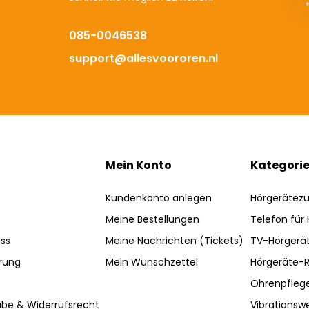
085-0046538
support@allesvoororen.nl
Mein Konto
Kategori
Kundenkonto anlegen
Hörgerätez
Meine Bestellungen
Telefon für
ss
Meine Nachrichten (Tickets)
TV-Hörgerä
rung
Mein Wunschzettel
Hörgeräte-R
Ohrenpfleg
be & Widerrufsrecht
Vibrationsw