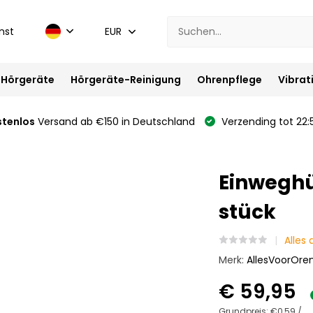
nst
EUR
Hörgeräte
Hörgeräte-Reinigung
Ohrenpflege
Vibrat
stenlos
Versand ab €150 in Deutschland
Verzending tot 22:
Einweghül
stück
Alles
Merk:
AllesVoorOre
€ 59,95
Grundpreis:
€0,59
/