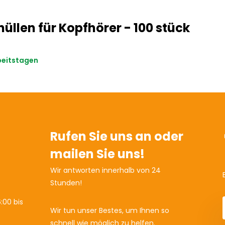
üllen für Kopfhörer - 100 stück
rbeitstagen
Rufen Sie uns an oder
mailen Sie uns!
Wir antworten innerhalb von 24
Stunden!
:00 bis
Wir tun unser Bestes, um Ihnen so
schnell wie möglich zu helfen.