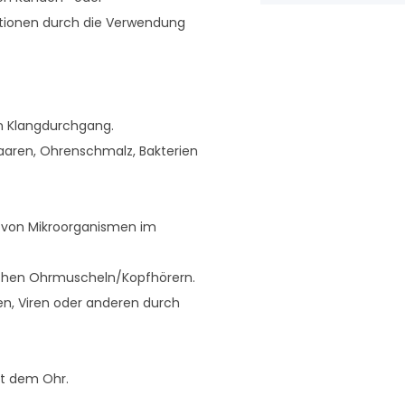
ktionen durch die Verwendung
en Klangdurchgang.
Haaren, Ohrenschmalz, Bakterien
g von Mikroorganismen im
schen Ohrmuscheln/Kopfhörern.
ien, Viren oder anderen durch
it dem Ohr.