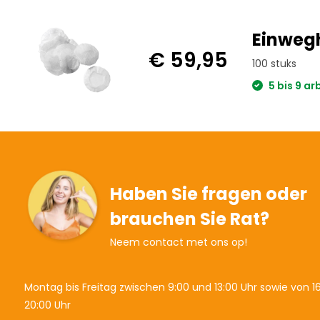
Einwegh
€ 59,95
100 stuks
5 bis 9 a
Haben Sie fragen oder
brauchen Sie Rat?
Neem contact met ons op!
Montag bis Freitag zwischen 9:00 und 13:00 Uhr sowie von 16
20:00 Uhr