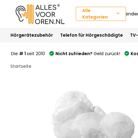
Alle
Kundendie
Kategorien
Hörgerätezubehör
Telefon für Hörgeschädigte
TV-
Die
# 1
seit 2010
Nicht zufrieden?
Geld zurück!
Ko
Startseite