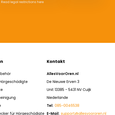
* Read legal restrictions here
en
Kontakt
ubehör
AllesVoorOren.nl
 Hörgeschädigte
De Nieuwe Erven 3
te
Unit 13385 - 5431 NV Cuijk
einigung
Niederlande
e
Tel:
085-0046538
ecker für Hörgeschädigte
E-Mail:
support@allesvoororen.nl