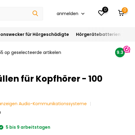
0
0
anmelden
ionswecker für Hörgeschädigte
Hörgerätebatterien
Hör
55 op geselecteerde artikelen
9.3
len für Kopfhörer - 100
 anzeigen Audio-Kommunikationssysteme
n
5 bis 9 arbeitstagen