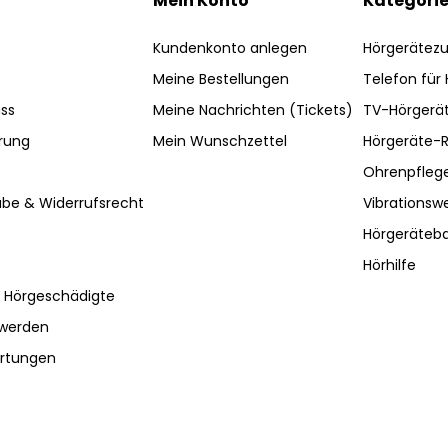
Mein Konto
Kategori
Kundenkonto anlegen
Hörgerätez
Meine Bestellungen
Telefon für
ss
Meine Nachrichten (Tickets)
TV-Hörgerä
rung
Mein Wunschzettel
Hörgeräte-R
Ohrenpfleg
be & Widerrufsrecht
Vibrationsw
Hörgeräteba
Hörhilfe
r Hörgeschädigte
hwerden
ertungen