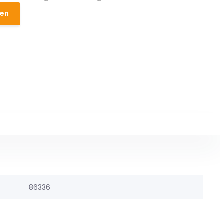
den
86336