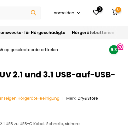
0
0
anmelden
ionswecker für Hörgeschädigte
Hörgerätebatterien
Hör
55 op geselecteerde artikelen
9.3
UV 2.1 und 3.1 USB-auf-USB-
 anzeigen Hörgeräte-Reinigung
Merk:
Dry&Store
3.1 USB zu USB-C Kabel. Schnelle, sichere