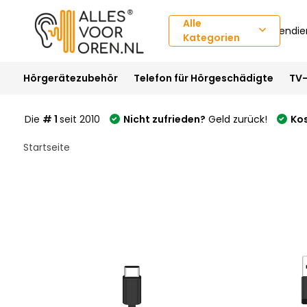
Alle
Kundendie
Kategorien
Hörgerätezubehör
Telefon für Hörgeschädigte
TV-
Die
# 1
seit 2010
Nicht zufrieden?
Geld zurück!
Ko
Startseite