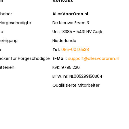
en
Kontakt
ubehör
AllesVoorOren.nl
 Hörgeschädigte
De Nieuwe Erven 3
te
Unit 13385 - 5431 NV Cuijk
einigung
Niederlande
e
Tel:
085-0046538
ecker für Hörgeschädigte
E-Mail:
support@allesvoororen.nl
tterien
KvK: 97951226
BTW. nr: NL005299150B04
Qualifizierte Mitarbeiter