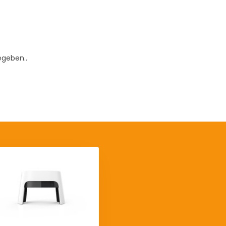
egeben..