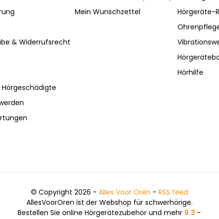
rung
Mein Wunschzettel
Hörgeräte-R
Ohrenpfleg
be & Widerrufsrecht
Vibrationsw
Hörgeräteba
Hörhilfe
r Hörgeschädigte
hwerden
ertungen
© Copyright 2026 -
Alles Voor Oren
-
RSS feed
AllesVoorOren ist der Webshop für schwerhörige.
Bestellen Sie online Hörgerätezubehör und mehr
9.3
-