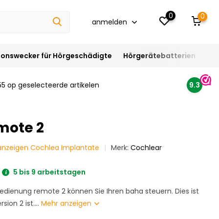
0
0
anmelden
ionswecker für Hörgeschädigte
Hörgerätebatterien
Hör
55 op geselecteerde artikelen
9.3
mote 2
 anzeigen Cochlea Implantate
Merk:
Cochlear
5 bis 9 arbeitstagen
edienung remote 2 können Sie Ihren baha steuern. Dies ist
sion 2 ist....
Mehr anzeigen