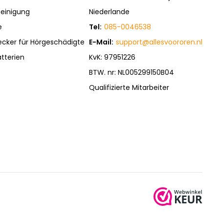
einigung
Niederlande
e
Tel:
085-0046538
ecker für Hörgeschädigte
E-Mail:
support@allesvoororen.nl
tterien
KvK: 97951226
BTW. nr: NL005299150B04
Qualifizierte Mitarbeiter