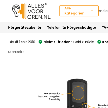
Alle
Kundendie
Kategorien
Hörgerätezubehör
Telefon für Hörgeschädigte
TV-
Die
# 1
seit 2010
Nicht zufrieden?
Geld zurück!
Ko
Startseite