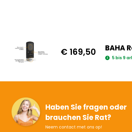
BAHA R
€ 169,50
5 bis 9 a
Haben Sie fragen oder
brauchen Sie Rat?
Neem contact met ons op!