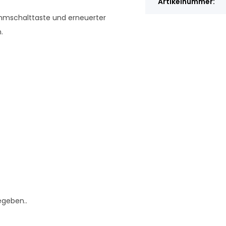
Artikelnummer:
ummschalttaste und erneuerter
.
egeben..