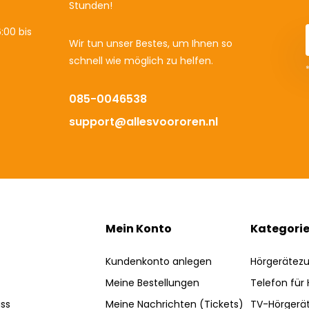
Stunden!
:00 bis
Wir tun unser Bestes, um Ihnen so
schnell wie möglich zu helfen.
085-0046538
support@allesvoororen.nl
Mein Konto
Kategori
Kundenkonto anlegen
Hörgerätez
Meine Bestellungen
Telefon für
ss
Meine Nachrichten (Tickets)
TV-Hörgerä