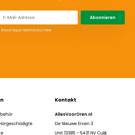
Abonnieren
* Read legal restrictions here
en
Kontakt
ubehör
AllesVoorOren.nl
 Hörgeschädigte
De Nieuwe Erven 3
te
Unit 13385 - 5431 NV Cuijk