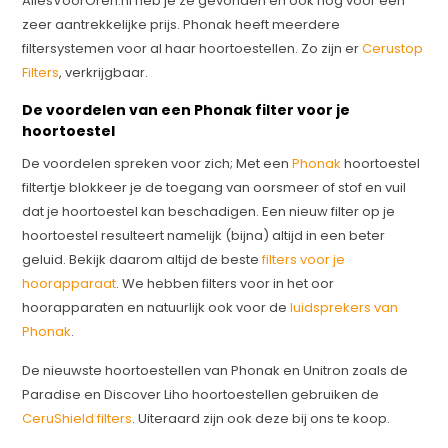
AllesVoorOren.nl heb je ze gevonden en ook nog voor een
zeer aantrekkelijke prijs. Phonak heeft meerdere
filtersystemen voor al haar hoortoestellen. Zo zijn er
Cerustop
Filters
, verkrijgbaar.
De voordelen van een Phonak filter voor je
hoortoestel
De voordelen spreken voor zich; Met een
Phonak
hoortoestel
filtertje blokkeer je de toegang van oorsmeer of stof en vuil
dat je hoortoestel kan beschadigen. Een nieuw filter op je
hoortoestel resulteert namelijk (bijna) altijd in een beter
geluid. Bekijk daarom altijd de beste
filters voor je
hoorapparaat
. We hebben filters voor in het oor
hoorapparaten en natuurlijk ook voor de
luidsprekers van
Phonak
.
De nieuwste hoortoestellen van Phonak en Unitron zoals de
Paradise en Discover Liho hoortoestellen gebruiken de
CeruShield filters
. Uiteraard zijn ook deze bij ons te koop.