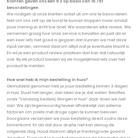
Klanten geven ons een 9.2 op basis van 16.791
beoordelingen
We nodigen al onze klanten actief uit om ons te beoordelen.
Niet om ons zelf op de borst te kunnen kloppen maar omdat
jouw mening er écht toe doet. We waarderen elke review. We
vernemen graag hoe onze service is bevallen en juist als er
een keer iets niet goed is gegaan dan kunnen we met deze
input verder, vermeld daarom altijd wat je eventuele klacht is.
En wil je een product review plaatsen dan kan dat natuurlijk
ook. Bij elk product bieden wij de mogelijkheid iets over het
product te melden.
Hoe snel heb ik mijn bestelling in huis?
Gemiddeld genomen heb je jouw bestelling binnen 3 dagen
in huis. Duurt het langer, dan laten we je dat weten. Beloftes
zoals “Vandaag besteld, Morgen in huis” daar doen we niet
aan. We zijn tegenwoordig teveel afhankelijk van externe
factoren om zoiets met droge ogen te kunnen beloven.
Doorgaans verzenden we jouw bestelling direct zodra deze
binnenkomt. En als dat door drukte niet kan alsnog de
volgende dag. Houd daarom altijd je trackingcode goed in
de gaten. Daar vind je over het algemeen de informatie die je