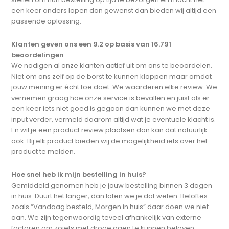
een keer anders lopen dan gewenst dan bieden wij altijd een
passende oplossing.
Klanten geven ons een 9.2 op basis van 16.791
beoordelingen
We nodigen al onze klanten actief uit om ons te beoordelen.
Niet om ons zelf op de borst te kunnen kloppen maar omdat
jouw mening er écht toe doet. We waarderen elke review. We
vernemen graag hoe onze service is bevallen en juist als er
een keer iets niet goed is gegaan dan kunnen we met deze
input verder, vermeld daarom altijd wat je eventuele klacht is.
En wil je een product review plaatsen dan kan dat natuurlijk
ook. Bij elk product bieden wij de mogelijkheid iets over het
product te melden.
Hoe snel heb ik mijn bestelling in huis?
Gemiddeld genomen heb je jouw bestelling binnen 3 dagen
in huis. Duurt het langer, dan laten we je dat weten. Beloftes
zoals “Vandaag besteld, Morgen in huis” daar doen we niet
aan. We zijn tegenwoordig teveel afhankelijk van externe
factoren om zoiets met droge ogen te kunnen beloven.