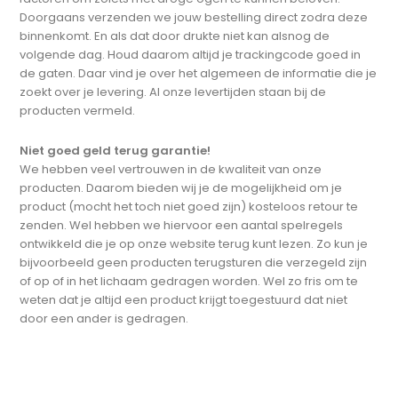
Doorgaans verzenden we jouw bestelling direct zodra deze
binnenkomt. En als dat door drukte niet kan alsnog de
volgende dag. Houd daarom altijd je trackingcode goed in
de gaten. Daar vind je over het algemeen de informatie die je
zoekt over je levering. Al onze levertijden staan bij de
producten vermeld.
Niet goed geld terug garantie!
We hebben veel vertrouwen in de kwaliteit van onze
producten. Daarom bieden wij je de mogelijkheid om je
product (mocht het toch niet goed zijn) kosteloos retour te
zenden. Wel hebben we hiervoor een aantal spelregels
ontwikkeld die je op onze website terug kunt lezen. Zo kun je
bijvoorbeeld geen producten terugsturen die verzegeld zijn
of op of in het lichaam gedragen worden. Wel zo fris om te
weten dat je altijd een product krijgt toegestuurd dat niet
door een ander is gedragen.