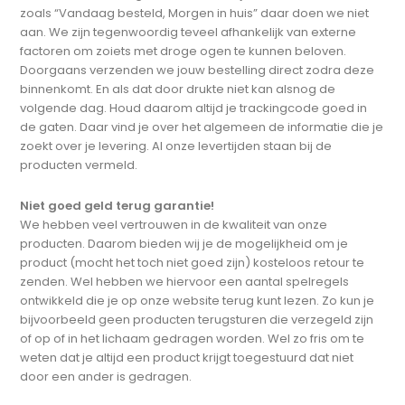
zoals “Vandaag besteld, Morgen in huis” daar doen we niet
aan. We zijn tegenwoordig teveel afhankelijk van externe
factoren om zoiets met droge ogen te kunnen beloven.
Doorgaans verzenden we jouw bestelling direct zodra deze
binnenkomt. En als dat door drukte niet kan alsnog de
volgende dag. Houd daarom altijd je trackingcode goed in
de gaten. Daar vind je over het algemeen de informatie die je
zoekt over je levering. Al onze levertijden staan bij de
producten vermeld.
Niet goed geld terug garantie!
We hebben veel vertrouwen in de kwaliteit van onze
producten. Daarom bieden wij je de mogelijkheid om je
product (mocht het toch niet goed zijn) kosteloos retour te
zenden. Wel hebben we hiervoor een aantal spelregels
ontwikkeld die je op onze website terug kunt lezen. Zo kun je
bijvoorbeeld geen producten terugsturen die verzegeld zijn
of op of in het lichaam gedragen worden. Wel zo fris om te
weten dat je altijd een product krijgt toegestuurd dat niet
door een ander is gedragen.