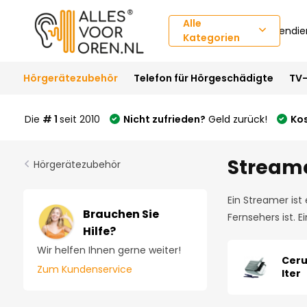
Alle
Kundendie
Kategorien
Hörgerätezubehör
Telefon für Hörgeschädigte
TV-
Die
# 1
seit 2010
Nicht zufrieden?
Geld zurück!
Ko
Streame
Hörgerätezubehör
Ein Streamer ist
Brauchen Sie
Fernsehers ist. 
Hilfe?
Wir helfen Ihnen gerne weiter!
Cer
Zum Kundenservice
lter