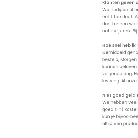
Klanten geven o
We nodigen al o
écht toe doet. W
dan kunnen we me
natuurlijk ook. B
Hoe snel heb ik 
Gemiddeld genome
besteld, Morgen 
kunnen beloven. 
volgende dag. Ho
levering. Al onze
Niet goed geld 
We hebben veel 
goed zijn) koste
kun je bijvoorbe
altijd een produ