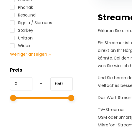
Phonak
Streame
Resound
Signia / Siemens
Starkey
Erklären Sie ein
Unitron
Ein Streamer ist
Widex
direkt an Ihr Hör
Weniger anzeigen
könnte. Bei den 
was Sie wirklich
Preis
Und Sie hören de
-
Vielfaches bess
Das Wort Stream
TV-Streamer
GSM oder Smart
Mikrofon-Strea