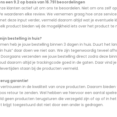
ns een 9.2 op basis van 16.791 beoordelingen
nze klanten actief uit om ons te beoordelen. Niet om ons zelf 
e waarderen elke review. We vernemen graag hoe onze service is 
t deze input verder, vermeld daarom altijd wat je eventuele kla
ij elk product bieden wij de mogelijkheid iets over het product te
mijn bestelling in huis?
n heb je jouw bestelling binnen 3 dagen in huis. Duurt het lan
in huis” daar doen we niet aan. We zijn tegenwoordig teveel af
Doorgaans verzenden we jouw bestelling direct zodra deze binne
ud daarom altijd je trackingcode goed in de gaten. Daar vind je
 levertijden staan bij de producten vermeld.
terug garantie!
vertrouwen in de kwaliteit van onze producten. Daarom bieden w
loos retour te zenden. Wel hebben we hiervoor een aantal spelreg
eld geen producten terugsturen die verzegeld zijn of op of in h
ct krijgt toegestuurd dat niet door een ander is gedragen.