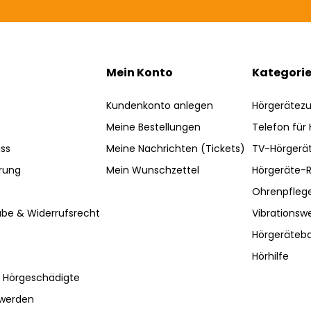
Mein Konto
Kategori
Kundenkonto anlegen
Hörgerätez
Meine Bestellungen
Telefon für
ss
Meine Nachrichten (Tickets)
TV-Hörgerä
rung
Mein Wunschzettel
Hörgeräte-R
Ohrenpfleg
be & Widerrufsrecht
Vibrationsw
Hörgeräteba
Hörhilfe
r Hörgeschädigte
hwerden