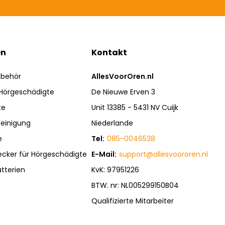
en
Kontakt
ubehör
AllesVoorOren.nl
 Hörgeschädigte
De Nieuwe Erven 3
te
Unit 13385 - 5431 NV Cuijk
einigung
Niederlande
e
Tel:
085-0046538
ecker für Hörgeschädigte
E-Mail:
support@allesvoororen.nl
tterien
KvK: 97951226
BTW. nr: NL005299150B04
Qualifizierte Mitarbeiter