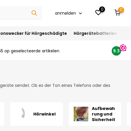
0
0
anmelden
ionswecker für Hörgeschädigte
Hörgerätebatterien
Hör
55 op geselecteerde artikelen
9.3
Hörgeräte sendet. Ob es der Ton eines Telefons oder des
Aufbewah
Hörwinkel
rung und
Sicherheit