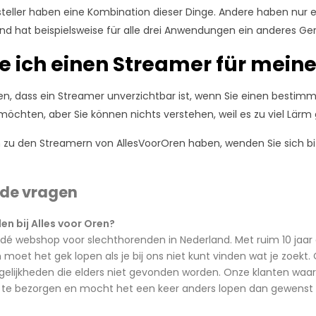
teller haben eine Kombination dieser Dinge. Andere haben nur 
d hat beispielsweise für alle drei Anwendungen ein anderes Ger
e ich einen Streamer für mein
n, dass ein Streamer unverzichtbar ist, wenn Sie einen besti
öchten, aber Sie können nichts verstehen, weil es zu viel Lärm g
 zu den Streamern von AllesVoorOren haben, wenden Sie sich bit
lde vragen
n bij Alles voor Oren?
 dé webshop voor slechthorenden in Nederland. Met ruim 10 jaar 
oet het gek lopen als je bij ons niet kunt vinden wat je zoekt
lijkheden die elders niet gevonden worden. Onze klanten waard
jd te bezorgen en mocht het een keer anders lopen dan gewenst d