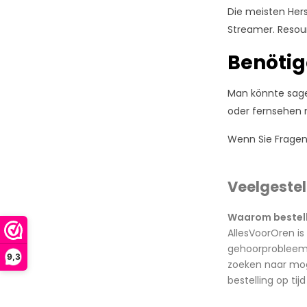
Die meisten Hers
Streamer. Resoun
Benötig
Man könnte sage
oder fernsehen m
Wenn Sie Fragen
Veelgeste
Waarom bestelle
AllesVoorOren is
gehoorprobleem m
9,3
zoeken naar moge
bestelling op ti