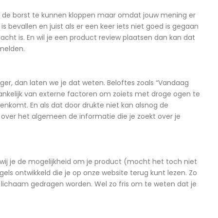
op de borst te kunnen kloppen maar omdat jouw mening er
bevallen en juist als er een keer iets niet goed is gegaan
cht is. En wil je een product review plaatsen dan kan dat
 melden.
ger, dan laten we je dat weten. Beloftes zoals “Vandaag
hankelijk van externe factoren om zoiets met droge ogen te
nkomt. En als dat door drukte niet kan alsnog de
 over het algemeen de informatie die je zoekt over je
ij je de mogelijkheid om je product (mocht het toch niet
els ontwikkeld die je op onze website terug kunt lezen. Zo
et lichaam gedragen worden. Wel zo fris om te weten dat je