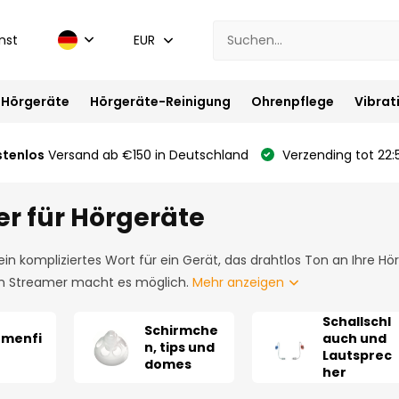
nst
EUR
Hörgeräte
Hörgeräte-Reinigung
Ohrenpflege
Vibrat
stenlos
Versand ab €150 in Deutschland
Verzending tot 22:
r für Hörgeräte
 ein kompliziertes Wort für ein Gerät, das drahtlos Ton an Ihre 
Ein Streamer macht es möglich.
Mehr anzeigen
Schallschl
Schirmche
umenfi
auch und
n, tips und
Lautsprec
domes
her